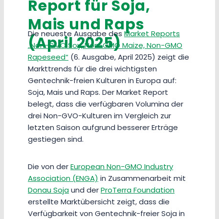
Report für Soja,
Mais und Raps
Die neueste Ausgabe des
Market Reports
(April 2025)
„Non-GMO Soy, Non-GMO Maize, Non-GMO
Rapeseed“
(6. Ausgabe, April 2025) zeigt die
Markttrends für die drei wichtigsten
Gentechnik-freien Kulturen in Europa auf:
Soja, Mais und Raps. Der Market Report
belegt, dass die verfügbaren Volumina der
drei Non-GVO-Kulturen im Vergleich zur
letzten Saison aufgrund besserer Erträge
gestiegen sind.
Die von der
European Non-GMO Industry
Association (ENGA)
in Zusammenarbeit mit
Donau Soja
und der
ProTerra Foundation
erstellte Marktübersicht zeigt, dass die
Verfügbarkeit von Gentechnik-freier Soja in