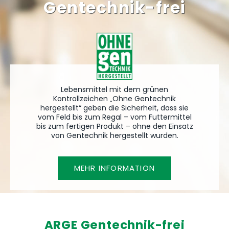
Gentechnik-frei
Gentechnik-frei
Gentechnik-frei
Lebensmittel mit dem grünen
Lebensmittel mit dem grünen
Lebensmittel mit dem grünen
Kontrollzeichen „Ohne Gentechnik
Kontrollzeichen „Ohne Gentechnik
Kontrollzeichen „Ohne Gentechnik
hergestellt“ geben die Sicherheit, dass sie
hergestellt“ geben die Sicherheit, dass sie
hergestellt“ geben die Sicherheit, dass sie
vom Feld bis zum Regal – vom Futtermittel
vom Feld bis zum Regal – vom Futtermittel
vom Feld bis zum Regal – vom Futtermittel
bis zum fertigen Produkt – ohne den Einsatz
bis zum fertigen Produkt – ohne den Einsatz
bis zum fertigen Produkt – ohne den Einsatz
von Gentechnik hergestellt wurden.
von Gentechnik hergestellt wurden.
von Gentechnik hergestellt wurden.
MEHR INFORMATION
MEHR INFORMATION
MEHR INFORMATION
ARGE Gentechnik-frei