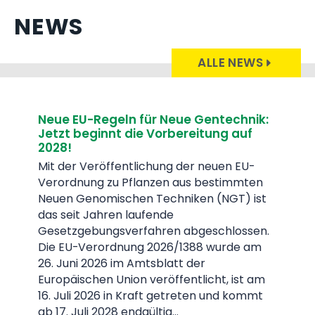
NEWS
ALLE NEWS
echnik:
Rechtsstellungnahme: „Ohne
 auf
Gentechnik hergestellt“ entspricht
den Vorgaben der „EmpCo-Richtlini
n EU-
Mit der ab 27. Sept. 2026 in Kraft treten
immten
„EmpCo-Richtlinie“ zur Regelung der
GT) ist
Qualitätsanforderungen an
umweltbezogene Gütesiegel will die EU
lossen.
„Greenwashing“ und die Irreführung von
rde am
Konsument:innen mit falschen
Umweltaussagen verhindern. Eine aktuel
 ist am
Rechtsstellungnahme bestätigt: Das
d kommt
Qualitätszeichen „Ohne Gentechnik
hergestellt“ entspricht den EmpCo-